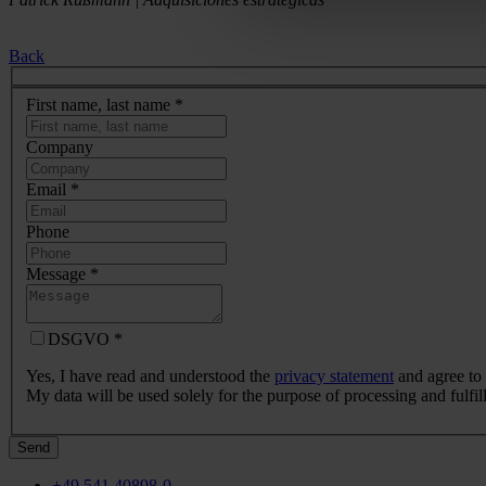
Back
First name, last name
*
Company
Email
*
Phone
Message
*
DSGVO
*
Yes, I have read and understood the
privacy statement
and agree to 
My data will be used solely for the purpose of processing and fulfi
Send
+49 541 40898-0