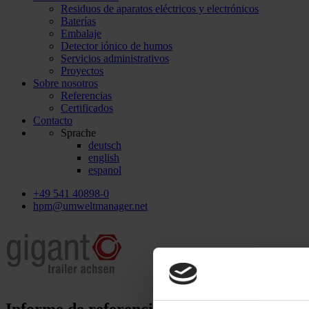
Residuos de aparatos eléctricos y electrónicos
Baterías
Embalaje
Detector iónico de humos
Servicios administrativos
Proyectos
Sobre nosotros
Referencias
Certificados
Contacto
Sprache
deutsch
english
espanol
+49 541 40898-0
hpm@umweltmanager.net
Informe de referencias