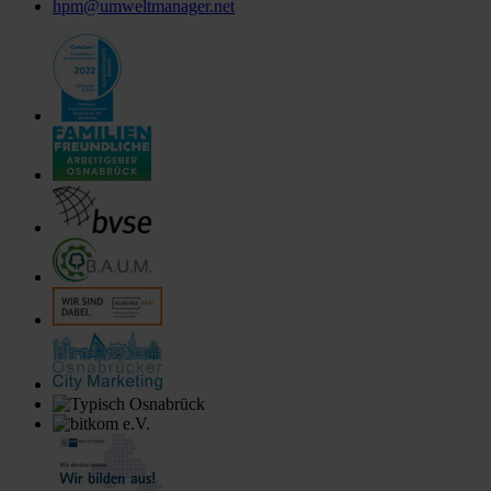
hpm@umweltmanager.net