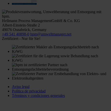
Hellmann Process Management
GmbH & Co. KG
Albert-Einstein-Straße 2
49076
Osnabrück
,
Germany
+49 541 40898-0
hpm@umweltmanager.net
Zertifiziert - Nur für Sie!
Aviso legal
Política de privacidad
Términos y condiciones generales