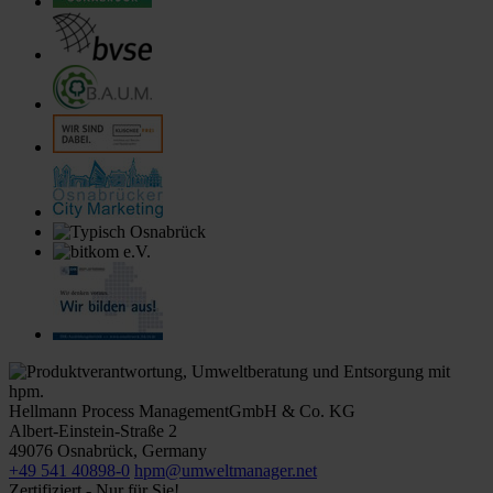
Hellmann Process Management
GmbH & Co. KG
Albert-Einstein-Straße 2
49076
Osnabrück
,
Germany
+49 541 40898-0
hpm@umweltmanager.net
Zertifiziert - Nur für Sie!