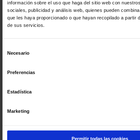
información sobre el uso que haga del sitio web con nuestro
sociales, publicidad y análisis web, quienes pueden combina
Empleo
que les haya proporcionado o que hayan recopilado a partir
de sus servicios.
Forje su futuro con nosotros.
Forme parte de nuestro equipo innovador y motivado.
Selección
Más información
Necesario
de
consentimiento
Preferencias
Estadística
Contáctenme
Marketing
Permitir todas las cookies