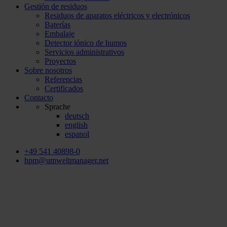
Gestión de residuos
Residuos de aparatos eléctricos y electrónicos
Baterías
Embalaje
Detector iónico de humos
Servicios administrativos
Proyectos
Sobre nosotros
Referencias
Certificados
Contacto
Sprache
deutsch
english
espanol
+49 541 40898-0
hpm@umweltmanager.net