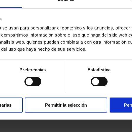
os por nuestros clientes
s
bH + Co. en la optimización sostenible de los ingresos procedentes d
b se usan para personalizar el contenido y los anuncios, ofrecer
s, compartimos información sobre el uso que haga del sitio web 
 análisis web, quienes pueden combinarla con otra información q
r del uso que haya hecho de sus servicios.
 industria textil, así como sistemas para la limpieza de piezas indust
 costes elevados.
Preferencias
Estadística
 sentó inicialmente las bases para un análisis detallado de la gestión ac
anto operativos como monetarios y se tomaron medidas para mejorar los 
no ferrosos, PPK, láminas como para los flujos de residuos peligrosos c
ron y optimizaron los procesos administrativos y operativos, como la log
al futuro.
sarias
Permitir la selección
Per
tes de los residuos reciclables han superado nuestras expectativas. El