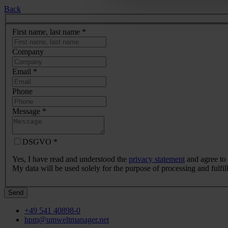
Back
First name, last name
*
Company
Email
*
Phone
Message
*
DSGVO
*
Yes, I have read and understood the
privacy statement
and agree to 
My data will be used solely for the purpose of processing and fulfi
Send
+49 541 40898-0
hpm@umweltmanager.net