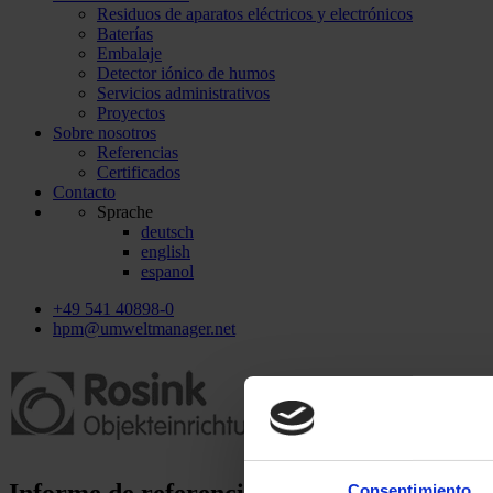
Residuos de aparatos eléctricos y electrónicos
Baterías
Embalaje
Detector iónico de humos
Servicios administrativos
Proyectos
Sobre nosotros
Referencias
Certificados
Contacto
Sprache
deutsch
english
espanol
+49 541 40898-0
hpm@umweltmanager.net
Informe de referencias
Consentimiento