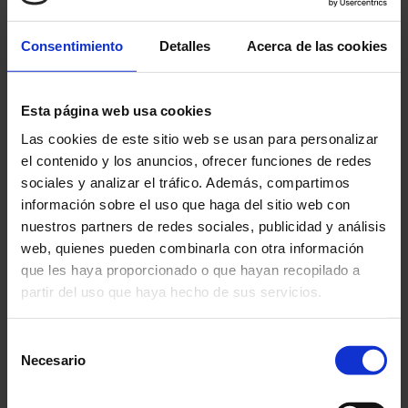
Gestión de residuos
Residuos de aparatos eléctricos y electrónicos
Baterías
Consentimiento
Detalles
Acerca de las cookies
Embalaje
Detector iónico de humos
Servicios administrativos
Proyectos
Esta página web usa cookies
Sobre nosotros
Las cookies de este sitio web se usan para personalizar
Referencias
Certificados
el contenido y los anuncios, ofrecer funciones de redes
Contacto
sociales y analizar el tráfico. Además, compartimos
Sprache
información sobre el uso que haga del sitio web con
deutsch
english
nuestros partners de redes sociales, publicidad y análisis
espanol
web, quienes pueden combinarla con otra información
que les haya proporcionado o que hayan recopilado a
+49 541 40898-0
hpm@umweltmanager.net
partir del uso que haya hecho de sus servicios.
Back
Selección
Necesario
de
First name, last name
*
consentimiento