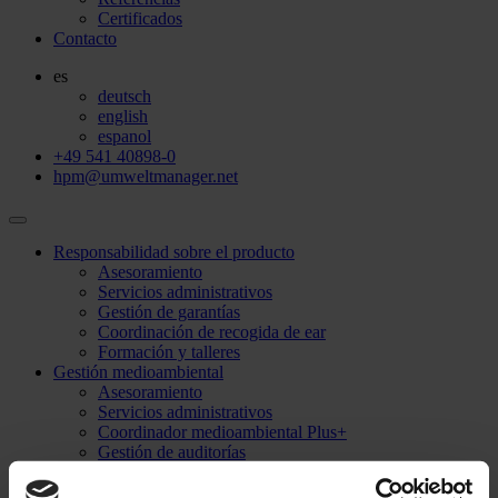
Certificados
Contacto
es
deutsch
english
espanol
+49 541 40898-0
hpm@umweltmanager.net
Responsabilidad sobre el producto
Asesoramiento
Servicios administrativos
Gestión de garantías
Coordinación de recogida de ear
Formación y talleres
Gestión medioambiental
Asesoramiento
Servicios administrativos
Coordinador medioambiental Plus+
Gestión de auditorías
Nombramiento de un representante
Formación y talleres