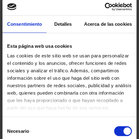
Gestión de residuos
Residuos de aparatos eléctricos y electrónicos
Baterías
Embalaje
Consentimiento
Detalles
Acerca de las cookies
Detector iónico de humos
Servicios administrativos
Proyectos
Sobre nosotros
Esta página web usa cookies
Referencias
Certificados
Las cookies de este sitio web se usan para personalizar
Contacto
el contenido y los anuncios, ofrecer funciones de redes
Sprache
sociales y analizar el tráfico. Además, compartimos
deutsch
english
información sobre el uso que haga del sitio web con
espanol
nuestros partners de redes sociales, publicidad y análisis
+49 541 40898-0
web, quienes pueden combinarla con otra información
hpm@umweltmanager.net
que les haya proporcionado o que hayan recopilado a
partir del uso que haya hecho de sus servicios.
Your search
Selección
Necesario
de