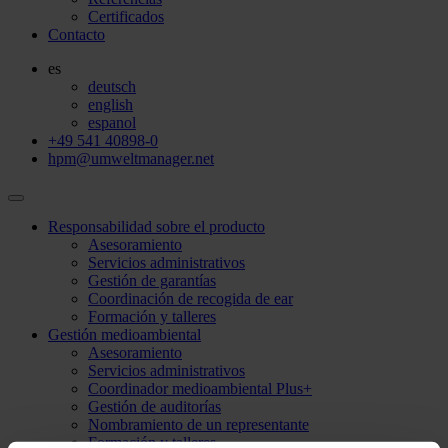
Certificados
Contacto
es
deutsch
english
espanol
+49 541 40898-0
hpm@umweltmanager.net
Responsabilidad sobre el producto
Asesoramiento
Servicios administrativos
Gestión de garantías
Coordinación de recogida de ear
Formación y talleres
Gestión medioambiental
Asesoramiento
Servicios administrativos
Coordinador medioambiental Plus+
Gestión de auditorías
Nombramiento de un representante
Formación y talleres